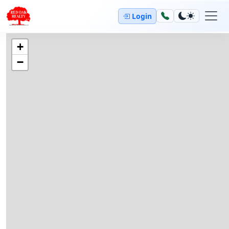
Login
+
−